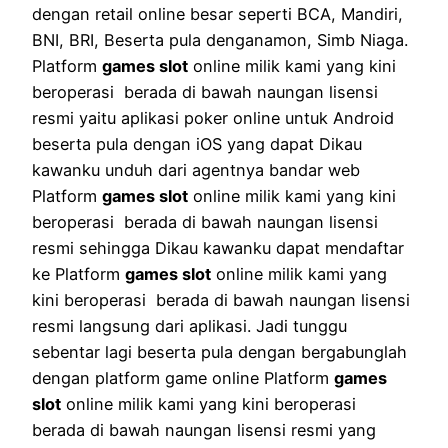
dengan retail online besar seperti BCA, Mandiri,
BNI, BRI, Beserta pula denganamon, Simb Niaga.
Platform
games slot
online milik kami yang kini
beroperasi berada di bawah naungan lisensi
resmi yaitu aplikasi poker online untuk Android
beserta pula dengan iOS yang dapat Dikau
kawanku unduh dari agentnya bandar web
Platform
games slot
online milik kami yang kini
beroperasi berada di bawah naungan lisensi
resmi sehingga Dikau kawanku dapat mendaftar
ke Platform
games slot
online milik kami yang
kini beroperasi berada di bawah naungan lisensi
resmi langsung dari aplikasi. Jadi tunggu
sebentar lagi beserta pula dengan bergabunglah
dengan platform game online Platform
games
slot
online milik kami yang kini beroperasi
berada di bawah naungan lisensi resmi yang