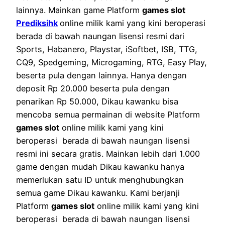
lainnya. Mainkan game Platform
games slot
Prediksihk
online milik kami yang kini beroperasi
berada di bawah naungan lisensi resmi dari
Sports, Habanero, Playstar, iSoftbet, ISB, TTG,
CQ9, Spedgeming, Microgaming, RTG, Easy Play,
beserta pula dengan lainnya. Hanya dengan
deposit Rp 20.000 beserta pula dengan
penarikan Rp 50.000, Dikau kawanku bisa
mencoba semua permainan di website Platform
games slot
online milik kami yang kini
beroperasi berada di bawah naungan lisensi
resmi ini secara gratis. Mainkan lebih dari 1.000
game dengan mudah Dikau kawanku hanya
memerlukan satu ID untuk menghubungkan
semua game Dikau kawanku. Kami berjanji
Platform
games slot
online milik kami yang kini
beroperasi berada di bawah naungan lisensi