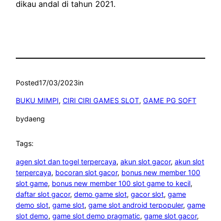
dikau andal di tahun 2021.
Posted
17/03/2023
in
BUKU MIMPI
, 
CIRI CIRI GAMES SLOT
, 
GAME PG SOFT
by
daeng
Tags:
agen slot dan togel terpercaya
, 
akun slot gacor
, 
akun slot
terpercaya
, 
bocoran slot gacor
, 
bonus new member 100
slot game
, 
bonus new member 100 slot game to kecil
, 
daftar slot gacor
, 
demo game slot
, 
gacor slot
, 
game
demo slot
, 
game slot
, 
game slot android terpopuler
, 
game
slot demo
, 
game slot demo pragmatic
, 
game slot gacor
, 