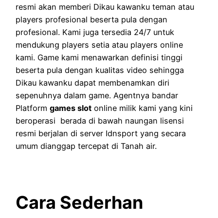
resmi akan memberi Dikau kawanku teman atau
players profesional beserta pula dengan
profesional. Kami juga tersedia 24/7 untuk
mendukung players setia atau players online
kami. Game kami menawarkan definisi tinggi
beserta pula dengan kualitas video sehingga
Dikau kawanku dapat membenamkan diri
sepenuhnya dalam game. Agentnya bandar
Platform
games slot
online milik kami yang kini
beroperasi berada di bawah naungan lisensi
resmi berjalan di server Idnsport yang secara
umum dianggap tercepat di Tanah air.
Cara Sederhan