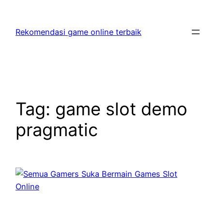
Skip
to
Rekomendasi game online terbaik
content
Tag:
game slot demo
pragmatic