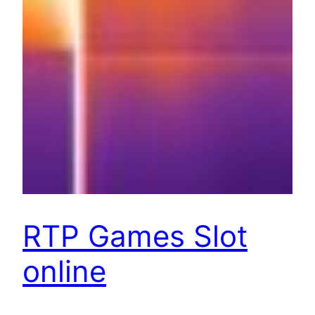
RTP Games Slot
online