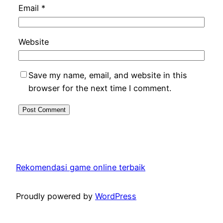
Email
*
Website
Save my name, email, and website in this
browser for the next time I comment.
Rekomendasi game online terbaik
Proudly powered by
WordPress