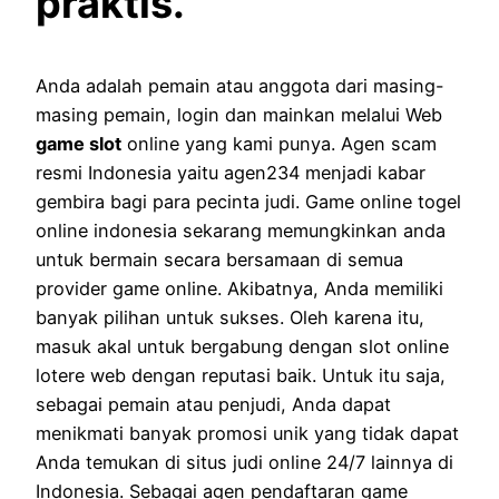
praktis.
Anda adalah pemain atau anggota dari masing-
masing pemain, login dan mainkan melalui Web
game slot
online yang kami punya. Agen scam
resmi Indonesia yaitu agen234 menjadi kabar
gembira bagi para pecinta judi. Game online togel
online indonesia sekarang memungkinkan anda
untuk bermain secara bersamaan di semua
provider game online. Akibatnya, Anda memiliki
banyak pilihan untuk sukses. Oleh karena itu,
masuk akal untuk bergabung dengan slot online
lotere web dengan reputasi baik. Untuk itu saja,
sebagai pemain atau penjudi, Anda dapat
menikmati banyak promosi unik yang tidak dapat
Anda temukan di situs judi online 24/7 lainnya di
Indonesia. Sebagai agen pendaftaran game