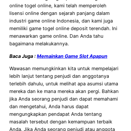
online togel online, kami telah memperoleh
lisensi online dengan sejarah panjang dalam
industri game online Indonesia, dan kami juga
memiliki game togel online deposit terendah. Ini
menawarkan game online. Dan Anda tahu
bagaimana melakukannya.
Baca Juga :
Memainkan Game Slot Apapun
Wawasan memungkinkan kita untuk mempelajari
lebih lanjut tentang penjudi dan anggotanya
terlebih dahulu, untuk melihat apa asumsi utama
mereka dan ke mana mereka akan pergi. Bahkan
jika Anda seorang penjudi dan dapat memahami
dan mengetahui, Anda harus dapat
mengungkapkan pendapat Anda tentang
masalah tersebut dengan kemampuan terbaik
Anda. Jika Anda seorang penjudi atau anggota