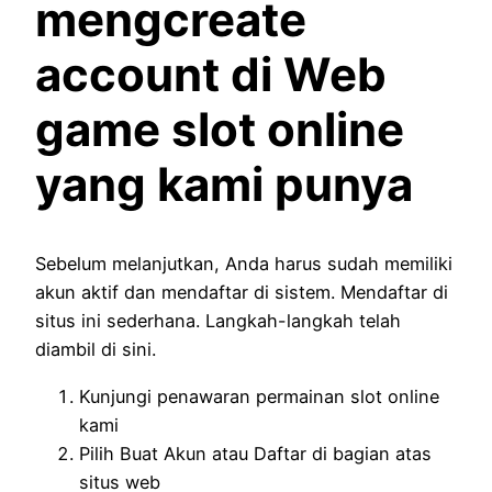
mengcreate
account di Web
game slot online
yang kami punya
Sebelum melanjutkan, Anda harus sudah memiliki
akun aktif dan mendaftar di sistem. Mendaftar di
situs ini sederhana. Langkah-langkah telah
diambil di sini.
Kunjungi penawaran permainan slot online
kami
Pilih Buat Akun atau Daftar di bagian atas
situs web