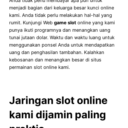
Anda tidak perlu membayar apa pun untuk
menjadi bagian dari keluarga besar kunci online
kami. Anda tidak perlu melakukan hal-hal yang
rumit. Kunjungi Web
game slot
online yang kami
punya ikuti programnya dan menangkan uang
tunai jutaan dolar. Waktu dan waktu luang untuk
menggunakan ponsel Anda untuk mendapatkan
uang dan penghasilan tambahan. Kalahkan
kebosanan dan menangkan besar di situs
permainan slot online kami.
Jaringan slot online
kami dijamin paling