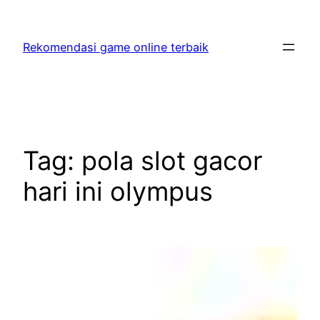
Skip
to
Rekomendasi game online terbaik
content
Tag:
pola slot gacor
hari ini olympus