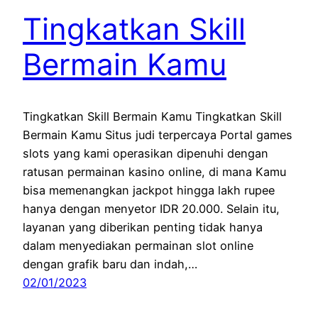
Tingkatkan Skill
Bermain Kamu
Tingkatkan Skill Bermain Kamu Tingkatkan Skill
Bermain Kamu Situs judi terpercaya Portal games
slots yang kami operasikan dipenuhi dengan
ratusan permainan kasino online, di mana Kamu
bisa memenangkan jackpot hingga lakh rupee
hanya dengan menyetor IDR 20.000. Selain itu,
layanan yang diberikan penting tidak hanya
dalam menyediakan permainan slot online
dengan grafik baru dan indah,…
02/01/2023