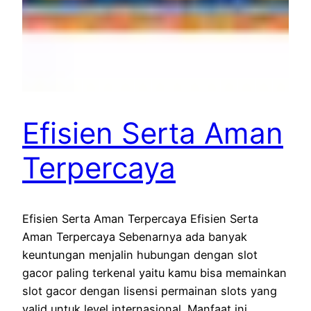
Efisien Serta Aman
Terpercaya
Efisien Serta Aman Terpercaya Efisien Serta
Aman Terpercaya Sebenarnya ada banyak
keuntungan menjalin hubungan dengan slot
gacor paling terkenal yaitu kamu bisa memainkan
slot gacor dengan lisensi permainan slots yang
valid untuk level internasional. Manfaat ini