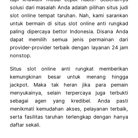
solusi dari masalah Anda adalah pilihan situs judi
slot online tempat taruhan. Nah, kami sarankan
untuk bermain di situs slot online anti rungkad
paling dipercaya bettor Indonesia. Disana Anda
dapat memilih semua jenis permainan dari
provider-provider terbaik dengan layanan 24 jam
nonstop.
Situs slot online anti rungkat memberikan
kemungkinan besar untuk menang hingga
jackpot. Maka tak heran jika para pemain
menyukainya, selain terpercaya juga terbukti
sebagai agen yang kredibel. Anda pasti
menikmati kemudahan akses, pelayanan terbaik,
serta fasilitas taruhan terlengkap dengan hanya
daftar sekali.