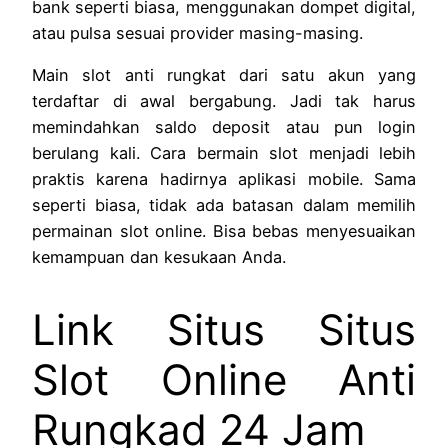
bank seperti biasa, menggunakan dompet digital,
atau pulsa sesuai provider masing-masing.
Main slot anti rungkat dari satu akun yang
terdaftar di awal bergabung. Jadi tak harus
memindahkan saldo deposit atau pun login
berulang kali. Cara bermain slot menjadi lebih
praktis karena hadirnya aplikasi mobile. Sama
seperti biasa, tidak ada batasan dalam memilih
permainan slot online. Bisa bebas menyesuaikan
kemampuan dan kesukaan Anda.
Link Situs Situs
Slot Online Anti
Rungkad 24 Jam