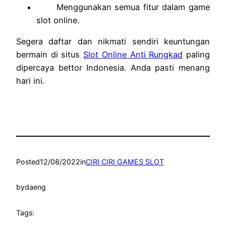
Menggunakan semua fitur dalam game
slot online.
Segera daftar dan nikmati sendiri keuntungan
bermain di situs
Slot Online Anti Rungkad
paling
dipercaya bettor Indonesia. Anda pasti menang
hari ini.
Posted
12/08/2022
in
CIRI CIRI GAMES SLOT
by
daeng
Tags: