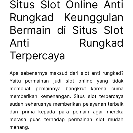
Situs Slot Online Anti
Rungkad Keunggulan
Bermain di Situs Slot
Anti Rungkad
Terpercaya
Apa sebenarnya maksud dari slot anti rungkad?
Yaitu permainan judi slot online yang tidak
membuat pemainnya bangkrut karena cuma
memberikan kemenangan. Situs slot terpercaya
sudah seharusnya memberikan pelayanan terbaik
dan prima kepada para pemain agar mereka
merasa puas terhadap permainan slot mudah
menang.