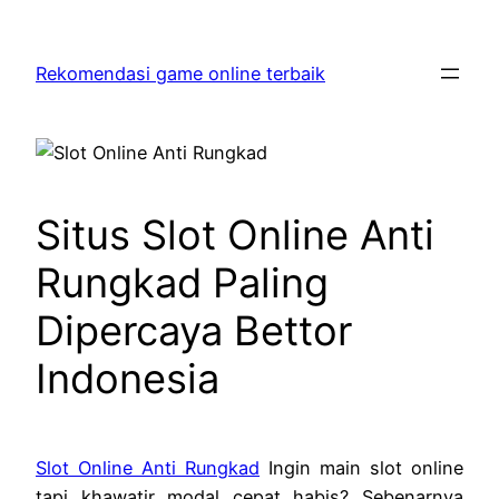
Skip
to
Rekomendasi game online terbaik
content
Situs Slot Online Anti
Rungkad Paling
Dipercaya Bettor
Indonesia
Slot Online Anti Rungkad
Ingin main slot online
tapi khawatir modal cepat habis? Sebenarnya