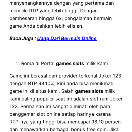
menyenangkannya dengan yang pertama dan
memiliki RTP yang lebih tinggi. Dengan
pembesaran hingga 6x, pengalaman bermain
game Anda bahkan lebih efisien.
Baca Juga :
Uang Dari Bermain Online
Roma di Portal
games slots
milik kami
Game ini berasal dari provider terkenal Joker 123
dengan RTP 98.10%, kini anda bisa menikmati
game ini di situs kami. Salah
games slots
milik
kami paling populer saat ini adalah slot rum Joker
123. Permainan ini sangat diminati oleh para
penggemar slot online setiap harinya karena
RTP-nya yang tinggi bisa mencapai 98,10 persen
dan menawarkan berbagai bonus free spin. Jika