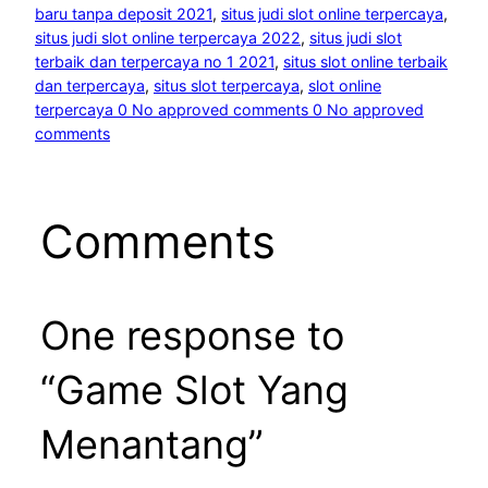
baru tanpa deposit 2021
, 
situs judi slot online terpercaya
, 
situs judi slot online terpercaya 2022
, 
situs judi slot
terbaik dan terpercaya no 1 2021
, 
situs slot online terbaik
dan terpercaya
, 
situs slot terpercaya
, 
slot online
terpercaya 0 No approved comments 0 No approved
comments
Comments
One response to
“Game Slot Yang
Menantang”