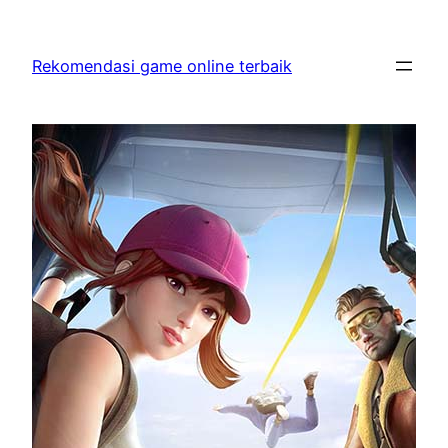
Skip
to
Rekomendasi game online terbaik
content