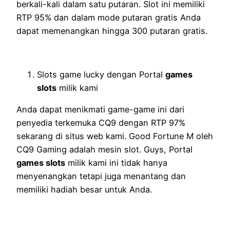
berkali-kali dalam satu putaran. Slot ini memiliki
RTP 95% dan dalam mode putaran gratis Anda
dapat memenangkan hingga 300 putaran gratis.
Slots game lucky dengan Portal
games
slots
milik kami
Anda dapat menikmati game-game ini dari
penyedia terkemuka CQ9 dengan RTP 97%
sekarang di situs web kami. Good Fortune M oleh
CQ9 Gaming adalah mesin slot. Guys, Portal
games slots
milik kami ini tidak hanya
menyenangkan tetapi juga menantang dan
memiliki hadiah besar untuk Anda.