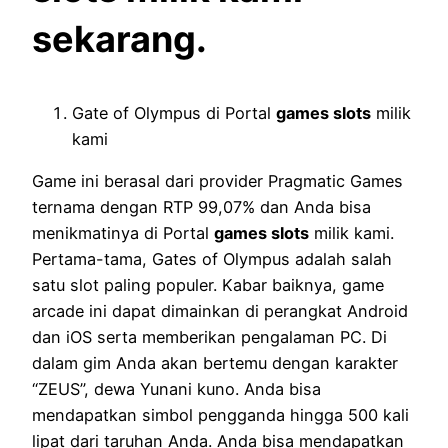
sekarang.
Gate of Olympus di Portal
games slots
milik
kami
Game ini berasal dari provider Pragmatic Games
ternama dengan RTP 99,07% dan Anda bisa
menikmatinya di Portal
games slots
milik kami.
Pertama-tama, Gates of Olympus adalah salah
satu slot paling populer. Kabar baiknya, game
arcade ini dapat dimainkan di perangkat Android
dan iOS serta memberikan pengalaman PC. Di
dalam gim Anda akan bertemu dengan karakter
“ZEUS”, dewa Yunani kuno. Anda bisa
mendapatkan simbol pengganda hingga 500 kali
lipat dari taruhan Anda. Anda bisa mendapatkan