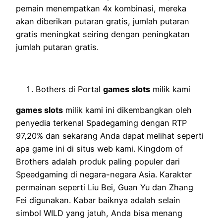
pemain menempatkan 4x kombinasi, mereka
akan diberikan putaran gratis, jumlah putaran
gratis meningkat seiring dengan peningkatan
jumlah putaran gratis.
Bothers di Portal
games slots
milik kami
games slots
milik kami ini dikembangkan oleh
penyedia terkenal Spadegaming dengan RTP
97,20% dan sekarang Anda dapat melihat seperti
apa game ini di situs web kami. Kingdom of
Brothers adalah produk paling populer dari
Speedgaming di negara-negara Asia. Karakter
permainan seperti Liu Bei, Guan Yu dan Zhang
Fei digunakan. Kabar baiknya adalah selain
simbol WILD yang jatuh, Anda bisa menang