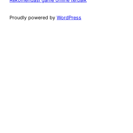
Rekomendasi game online terbaik
Proudly powered by
WordPress