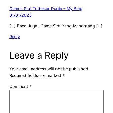
Games Slot Terbesar Dunia – My Blog
01/01/2023
[…] Baca Juga : Game Slot Yang Menantang […]
Reply
Leave a Reply
Your email address will not be published.
Required fields are marked
*
Comment
*