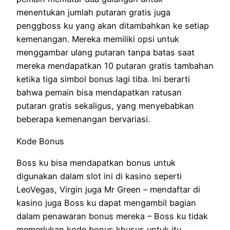
menentukan jumlah putaran gratis juga
penggboss ku yang akan ditambahkan ke setiap
kemenangan. Mereka memiliki opsi untuk
menggambar ulang putaran tanpa batas saat
mereka mendapatkan 10 putaran gratis tambahan
ketika tiga simbol bonus lagi tiba. Ini berarti
bahwa pemain bisa mendapatkan ratusan
putaran gratis sekaligus, yang menyebabkan
beberapa kemenangan bervariasi.
Kode Bonus
Boss ku bisa mendapatkan bonus untuk
digunakan dalam slot ini di kasino seperti
LeoVegas, Virgin juga Mr Green – mendaftar di
kasino juga Boss ku dapat mengambil bagian
dalam penawaran bonus mereka – Boss ku tidak
memerlukan kode bonus khusus untuk itu.