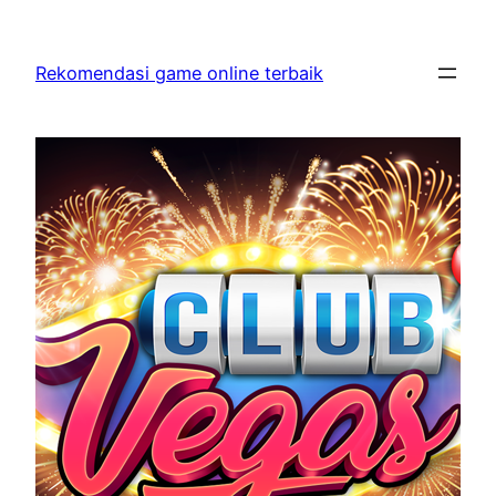
Skip
to
Rekomendasi game online terbaik
content