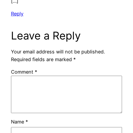
[…]
Reply
Leave a Reply
Your email address will not be published.
Required fields are marked
*
Comment
*
Name
*