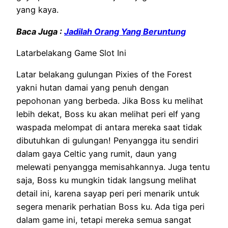
yang kaya.
Baca Juga :
Jadilah Orang Yang Beruntung
Latarbelakang Game Slot Ini
Latar belakang gulungan Pixies of the Forest
yakni hutan damai yang penuh dengan
pepohonan yang berbeda. Jika Boss ku melihat
lebih dekat, Boss ku akan melihat peri elf yang
waspada melompat di antara mereka saat tidak
dibutuhkan di gulungan! Penyangga itu sendiri
dalam gaya Celtic yang rumit, daun yang
melewati penyangga memisahkannya. Juga tentu
saja, Boss ku mungkin tidak langsung melihat
detail ini, karena sayap peri peri menarik untuk
segera menarik perhatian Boss ku. Ada tiga peri
dalam game ini, tetapi mereka semua sangat