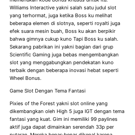
Williams Interactive yakni salah satu judul slot
yang terhormat, juga ketika Boss ku melihat
beberapa elemen di slotnya, seperti royalti juga
efek suara mesin buah, Boss ku akan berpikir
bahwa gimnya cukup kuno Tapi Boss ku salah.
Sekarang pabrikan ini yakni bagian dari grup
Scientific Gaming juga bebas mengembangkan
slot yang menggabungkan pendekatan kuno
terbaik dengan beberapa inovasi hebat seperti
Wheel Bonus.
Game Slot Dengan Tema Fantasi
Pixies of the Forest yakni slot online yang
dikembangkan oleh High 5 juga IGT dengan tema
fantasi yang kuat. Gim ini memiliki 99 paylines
aktif juga dapat dimainkan serendah 33p per
putaran. Mereka benar-benar dikenal karena