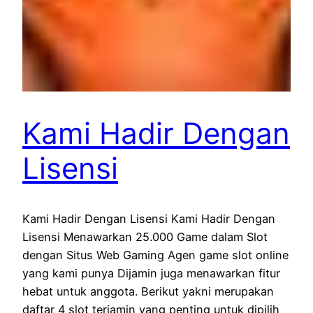
Kami Hadir Dengan
Lisensi
Kami Hadir Dengan Lisensi Kami Hadir Dengan
Lisensi Menawarkan 25.000 Game dalam Slot
dengan Situs Web Gaming Agen game slot online
yang kami punya Dijamin juga menawarkan fitur
hebat untuk anggota. Berikut yakni merupakan
daftar 4 slot terjamin yang penting untuk dipilih