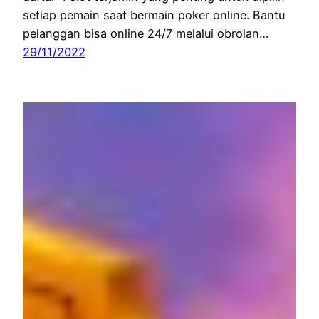
setiap pemain saat bermain poker online. Bantu
pelanggan bisa online 24/7 melalui obrolan…
29/11/2022