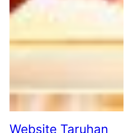
Website Taruhan