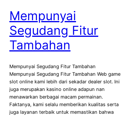
Mempunyai
Segudang Fitur
Tambahan
Mempunyai Segudang Fitur Tambahan
Mempunyai Segudang Fitur Tambahan Web game
slot online kami lebih dari sekadar dealer slot. Ini
juga merupakan kasino online adapun nan
menawarkan berbagai macam permainan.
Faktanya, kami selalu memberikan kualitas serta
juga layanan terbaik untuk memastikan bahwa
semua pemain kami aman serta juga puas
dengan aktivitas taruhan mereka. Apalagi bila