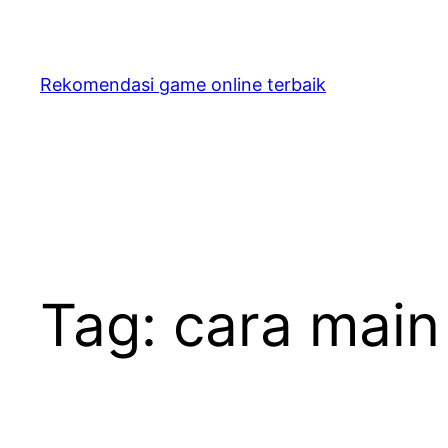
Skip
to
content
Rekomendasi game online terbaik
Tag:
cara main 