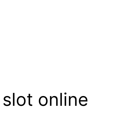
slot online